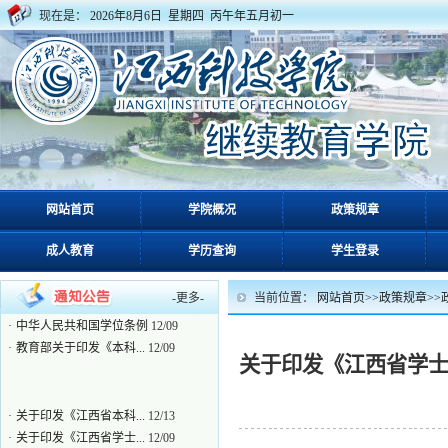
现在是：
2026年8月6日 星期四 丙午年五月初一
·
关于印发《江西省本科...
12/13
网站首页
学院概况
政策规章
·
关于印发《江西省学士...
12/09
成人教育
学历查询
学生登录
·
关于印发《江西成人高...
12/09
·
赣学位办〔2021〕2号关...
12/09
·
中华人民共和国学位条...
12/09
-
更多
-
当前位置：
网站首页
>>
政策规章
>>
·
中华人民共和国学位条例
12/09
·
教育部关于印发《本科...
12/09
关于印发《江西省学
·
关于印发《江西省本科...
12/13
·
关于印发《江西省学士...
12/09