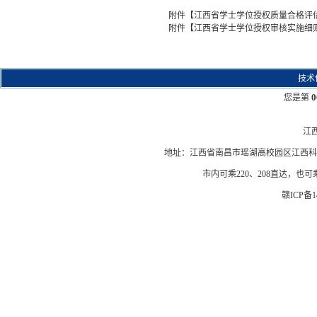
附件【
江西省学士学位授权质量合格评估实
附件【
江西省学士学位授权审核实施细则.
技术
0
您是第
江
地址：江西省南昌市瑶湖高校园区江西科技学院
市内可乘220、208直达，也
赣ICP备14