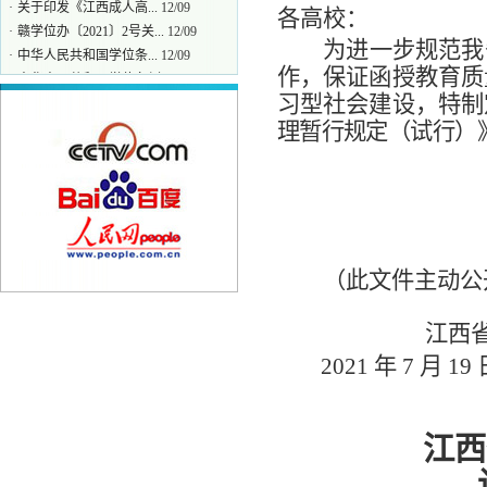
各高校：
·
赣学位办〔2021〕2号关...
12/09
·
中华人民共和国学位条...
12/09
为进一步规范我
·
中华人民共和国学位条例
12/09
作，保证函授教育质
·
教育部关于印发《本科...
12/09
习型社会建设，特制
理暂行规定（试行）
（此文件主动公
江西省
2021
年
7
月
19
江西
设