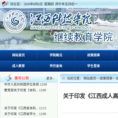
现在是：
2026年8月6日 星期四 丙午年五月初一
·
关于印发《江西省本科...
12/13
网站首页
学院概况
政策规章
·
关于印发《江西省学士...
12/09
·
关于印发《江西成人高...
12/09
成人教育
学历查询
学生登录
·
赣学位办〔2021〕2号关...
12/09
·
中华人民共和国学位条...
12/09
-
更多
-
当前位置：
网站首页
>>
政策规章
>>
·
中华人民共和国学位条例
12/09
·
教育部关于印发《本科...
12/09
关于印发《江西成人
·
关于印发《江西省本科...
12/13
·
关于印发《江西省学士...
12/09
·
关于印发《江西成人高...
12/09