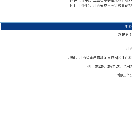
附件【
附件1：江西省高等继续教育校外教
附件【
附件2：江西省成人高等教育函授站
技术
0
您是第
江
地址：江西省南昌市瑶湖高校园区江西科技学院
市内可乘220、208直达，也
赣ICP备14