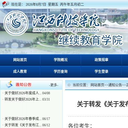
现在是：
2026年8月7日 星期五 丙午年五月初二
·
关于做好2026年春季成...
06/17
网站首页
学院概况
政策规章
·
关于转发《关于发布江...
06/12
成人教育
学历查询
学生登录
·
关于转发我省《关于做...
06/12
·
关于评选2026届成人高...
06/03
·
关于公布我校2026年度...
05/14
-
更多
-
当前位置：
网站首页
>>
通知公告
>>
·
关于做好2026年度成人...
04/08
·
转发关于做好2026年上...
03/31
关于转发《关于发布
·
关于做好2026年春季成...
06/17
·
关于转发《关于发布江...
06/12
各位考生：