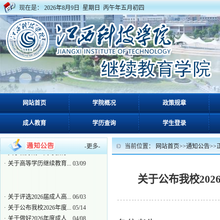
现在是：
2026年8月9日 星期日 丙午年五月初四
·
关于评选2026届成人高...
06/03
网站首页
学院概况
政策规章
·
关于公布我校2026年度...
05/14
·
关于做好2026年度成人...
04/08
成人教育
学历查询
学生登录
·
转发关于做好2026年上...
03/31
·
关于做好2026届春季成...
03/17
-
更多
-
当前位置：
网站首页
>>
通知公告
>>
·
关于做好成人高等教育2...
03/13
·
关于高等学历继续教育...
03/09
关于公布我校20
·
关于评选2026届成人高...
06/03
·
关于公布我校2026年度...
05/14
·
关于做好2026年度成人...
04/08