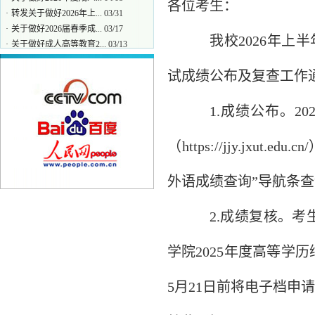
各位考生：
·
转发关于做好2026年上...
03/31
·
关于做好2026届春季成...
03/17
我校
2026
年上半
·
关于做好成人高等教育2...
03/13
·
关于高等学历继续教育...
03/09
试成绩公布及复查工作
1.
成绩公布。
20
（
https://jjy.jxut.edu.cn/
外语成绩查询”导航条
2.
成绩复核。考
学院
2025
年度高等学历
5
月
21
日前将电子档申请