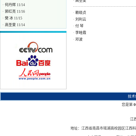
·
高圣斐
·
何丹辉
11/14
·
郭红亮
11/16
·
赖晓贞
·
樊 冰
11/15
·
刘利云
·
高圣斐
11/14
·
付 琴
·
赖晓贞
11/14
·
李畦霞
·
刘利云
11/13
·
邓波
技术
0
您是第
江
地址：江西省南昌市瑶湖高校园区江西科技学院