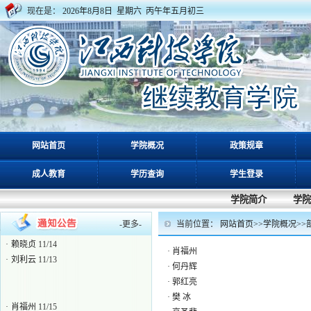
现在是：
2026年8月8日 星期六 丙午年五月初三
网站首页
学院概况
政策规章
·
肖福州
11/15
成人教育
学历查询
学生登录
·
何丹辉
11/14
·
郭红亮
11/16
学院简介
学院
·
樊 冰
11/15
-
更多
-
当前位置：
网站首页
>>
学院概况
>>
·
高圣斐
11/14
·
赖晓贞
11/14
·
肖福州
·
刘利云
11/13
·
何丹辉
·
郭红亮
·
樊 冰
·
肖福州
11/15