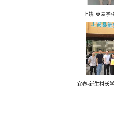
上饶-英豪学
宜春-新生村长学