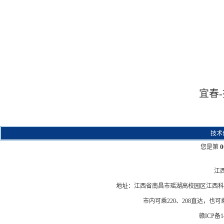
宜春-拓
技术
0
您是第
江
地址：江西省南昌市瑶湖高校园区江西科技学院
市内可乘220、208直达，也
赣ICP备14