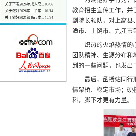
为规范办学行为，
·
关于下发2026年成人高...
03/06
·
关于做好2026年上半年...
01/14
教育招生宣传工作，并了
·
关于做好2021级高起本...
12/24
副院长领队，对上高县
·
江西科技学院关于做好2...
12/08
潭市、上饶市、九江市
炽热的火焰热情的
团队精神、生源分布和
到的一些问题，也发出
最后，函授站同行
情架桥、稳定市场；硬
科，脚下才更有力量。